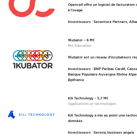
Opencell offre un logiciel de facturatio
à l’usage.
Investisseurs : Seventure Partners, Alli
1Kubator – 6 M€
RH, Education
1Kubator est un réseau d’incubateurs ré
Investisseurs : BNP Paribas Cardif, Cai
Banque Populaire Auvergne Rhône Alpes
Bpifrance
Kili Technology – 5,7 M€
Applications et technologies
Kili Technology a mis au point une tech
données.
Investisseurs : Serena, business angels