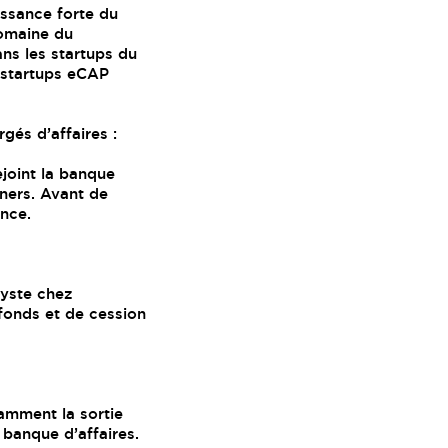
ssance forte du
domaine du
ans les startups du
 startups eCAP
gés d’affaires :
joint la banque
tners. Avant de
nce.
lyste chez
 fonds et de cession
mment la sortie
 banque d’affaires.