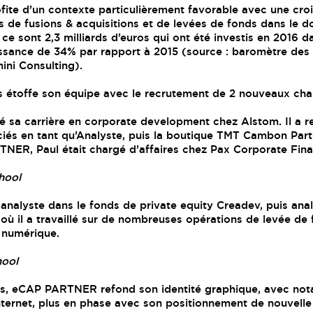
te d’un contexte particulièrement favorable avec une croi
 de fusions & acquisitions et de levées de fonds dans le 
ce sont 2,3 milliards d’euros qui ont été investis en 2016 d
issance de 34% par rapport à 2015 (source : baromètre des
ni Consulting).
s étoffe son équipe avec le recrutement de 2 nouveaux char
 sa carrière en corporate development chez Alstom. Il a re
ociés en tant qu’Analyste, puis la boutique TMT Cambon Par
NER, Paul était chargé d’affaires chez Pax Corporate Fina
hool
 analyste dans le fonds de private equity Creadev, puis ana
 où il a travaillé sur de nombreuses opérations de levée de
 numérique.
hool
, eCAP PARTNER refond son identité graphique, avec nota
nternet, plus en phase avec son positionnement de nouvelle