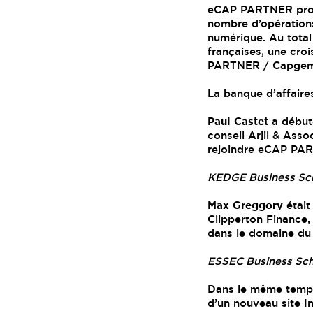
eCAP PARTNER profi
nombre d’opérations
numérique. Au total 
françaises, une cro
PARTNER / Capgemi
La banque d’affaire
Paul Castet
a débuté
conseil Arjil & Ass
rejoindre eCAP PART
KEDGE Business Sc
Max Greggory
était
Clipperton Finance,
dans le domaine du
ESSEC Business Sc
Dans le même temps
d’un nouveau site I