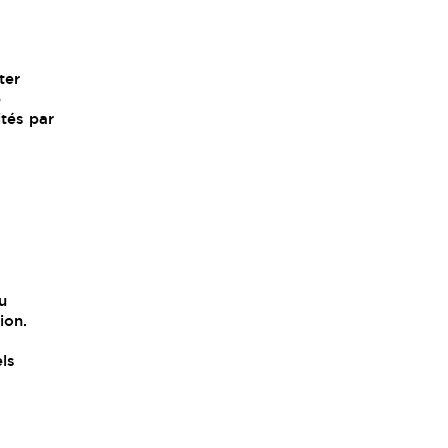
ter
e
ités par
u
ion.
ls