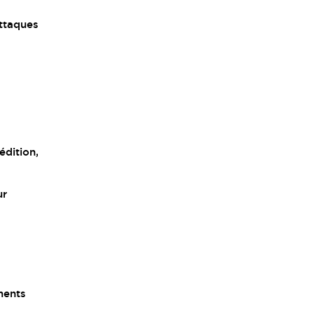
attaques
s
édition,
ur
ments