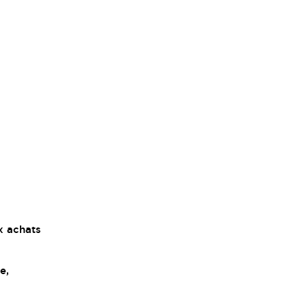
x achats
e,